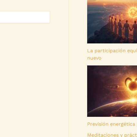
La participación equ
nuevo
Previsión energética 
Meditaciones y práct