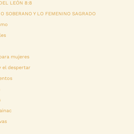
DEL LEÓN 8:8
NO SOBERANO Y LO FEMENINO SAGRADO
smo
les
para mujeres
y el despertar
entos
s
s
ainac
vas