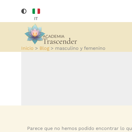
Buscar
Ir
por:
al
IT
contenido
Inicio
Blog
masculino y femenino
Parece que no hemos podido encontrar lo qu