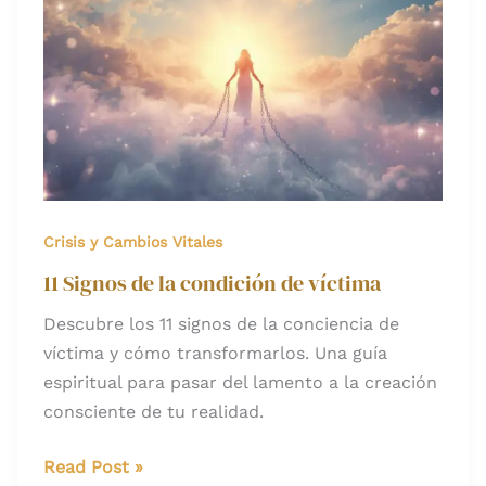
Signos
de
la
condición
de
víctima
Crisis y Cambios Vitales
11 Signos de la condición de víctima
Descubre los 11 signos de la conciencia de
víctima y cómo transformarlos. Una guía
espiritual para pasar del lamento a la creación
consciente de tu realidad.
Read Post »