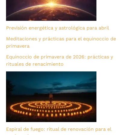
Previsión energética y astrológica para abril
Meditaciones y prácticas para el equinoccio de
primavera
Equinoccio de primavera de 2026: prácticas y
rituales de renacimiento
Espiral de fuego: ritual de renovación para el