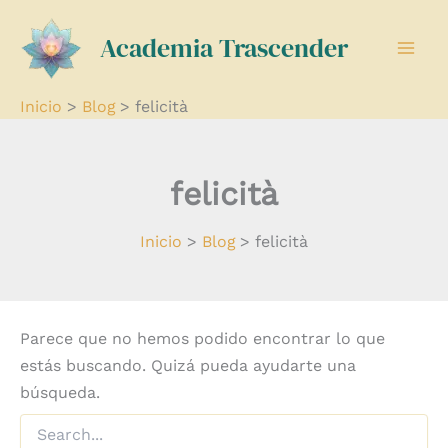
Buscar
Ir
por:
Academia Trascender
al
contenido
Inicio
Blog
felicità
felicità
Inicio
Blog
felicità
Parece que no hemos podido encontrar lo que
estás buscando. Quizá pueda ayudarte una
búsqueda.