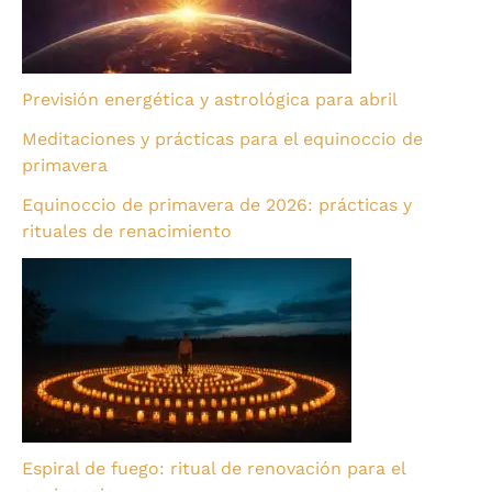
Previsión energética y astrológica para abril
Meditaciones y prácticas para el equinoccio de
primavera
Equinoccio de primavera de 2026: prácticas y
rituales de renacimiento
Espiral de fuego: ritual de renovación para el