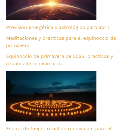
Previsión energética y astrológica para abril
Meditaciones y prácticas para el equinoccio de
primavera
Equinoccio de primavera de 2026: prácticas y
rituales de renacimiento
Espiral de fuego: ritual de renovación para el