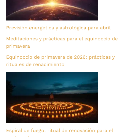
Previsión energética y astrológica para abril
Meditaciones y prácticas para el equinoccio de
primavera
Equinoccio de primavera de 2026: prácticas y
rituales de renacimiento
Espiral de fuego: ritual de renovación para el