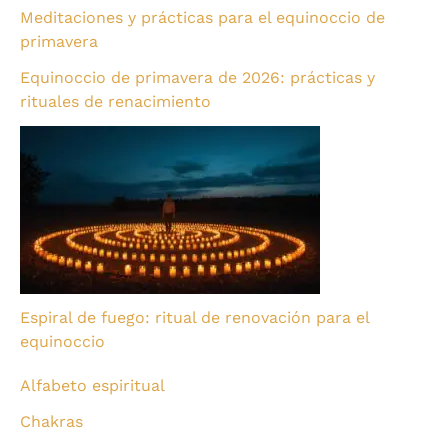
Meditaciones y prácticas para el equinoccio de
primavera
Equinoccio de primavera de 2026: prácticas y
rituales de renacimiento
Espiral de fuego: ritual de renovación para el
equinoccio
Alfabeto espiritual
Chakras